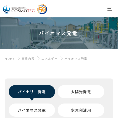
バイオマス発電
HOME
事業内容
エネルギー
バイオマス発電
バイナリー発電
太陽光発電
バイオマス発電
水素利活用