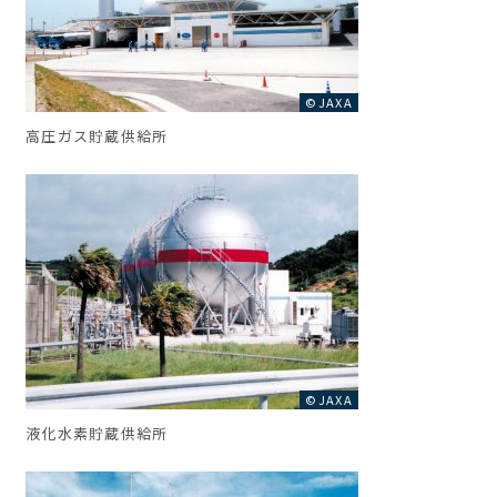
©JAXA
高圧ガス貯蔵供給所
©JAXA
液化水素貯蔵供給所