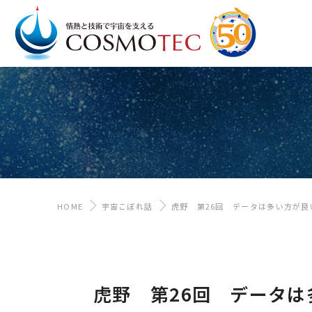
HOME
宇宙こぼれ話
虎野 第26回 データは多い方が良
虎野 第26回 データは