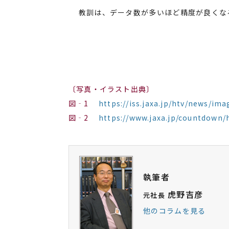
教訓は、データ数が多いほど精度が良くなる
〔写真・イラスト出典〕
図‐1
https://iss.jaxa.jp/htv/news/im
図‐2
https://www.jaxa.jp/countdown/
執筆者
虎野吉彦
元社長
他のコラムを見る