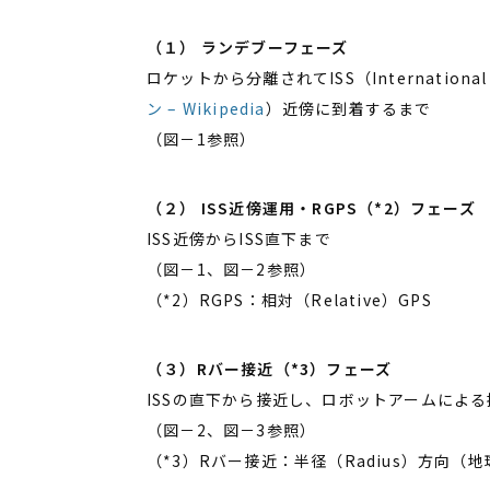
（１） ランデブーフェーズ
ロケットから分離されてISS（International
ン – Wikipedia
）近傍に到着するまで
（図－1参照）
（２） ISS近傍運用・RGPS（*2）フェーズ
ISS近傍からISS直下まで
（図－1、図－2参照）
（*2）RGPS：相対（Relative）GPS
（３）Rバー接近（*3）フェーズ
ISSの直下から接近し、ロボットアームによ
（図－2、図－3参照）
（*3）Rバー接近：半径（Radius）方向（