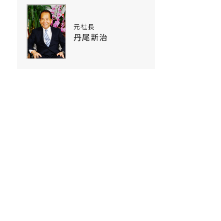
元社長
丹尾新治