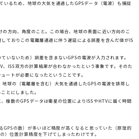
いているため、地球の大気を通過したGPSデータ（電波）も捕捉
の方向、角度のこと。この場合、地球の表面に近い方向のこ
過しておりこの電離層通過に伴う遅延による誤差を含んだ値がIS
ていないため）誤差を含まないGPSの電波が入力されます。
V、ISS双方の計算結果が合わなかったという事象です。そのた
シュートが必要になったということです。
地球の（電離層を含む）大気を通過したGPSの電波を排除し
ることにしました。
複数のGPSデータは衛星の位置によりISSやHTVに届く時間
。
るGPSの数）が多いほど精度が高くなると思っていた（原理的
側の）位置計算精度を下げてしまったわけです。