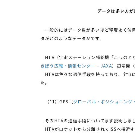
データは多い方が
一般的にはデータ数が多いほど精度よく位置
タがどのようなデータかです。
HTV（宇宙ステーション補給機「こうのと
きぼう広報・情報センター – JAXA
）初号機（
HTVは色々な通信手段を持っており、宇宙
た。
（*1）GPS（
グローバル・ポジショニング・シス
そのHTVの通信手段についてまず説明しま
HTVがロケットから分離されてISSへ接近