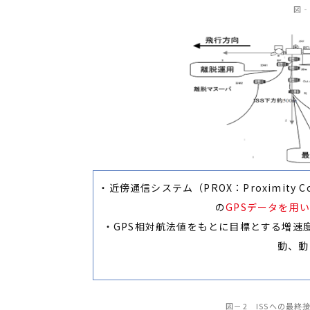
図‐
・近傍通信システム（PROX：Proximity Co
の
GPSデータを用い
・GPS相対航法値をもとに目標とする増速度
動、動
図－2 ISSへの最終